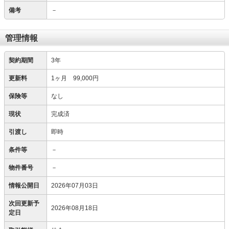
備考
－
管理情報
契約期間
3年
更新料
1ヶ月 99,000円
保険等
なし
現状
完成済
引渡し
即時
条件等
－
物件番号
－
情報公開日
2026年07月03日
次回更新予
2026年08月18日
定日