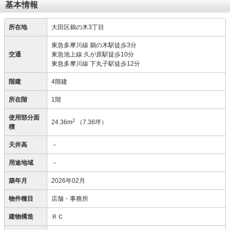
基本情報
所在地
大田区鵜の木3丁目
東急多摩川線 鵜の木駅徒歩3分
交通
東急池上線 久が原駅徒歩10分
東急多摩川線 下丸子駅徒歩12分
階建
4階建
所在階
1階
使用部分面
2
24.36m
（7.36坪）
積
天井高
－
用途地域
－
築年月
2026年02月
物件種目
店舗・事務所
建物構造
ＲＣ