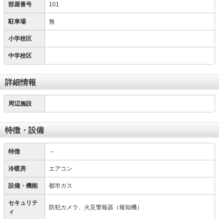
部屋番号
101
駐車場
無
小学校区
中学校区
詳細情報
周辺施設
特徴・設備
特徴
－
冷暖房
エアコン
設備・機能
都市ガス
セキュリテ
防犯カメラ、火災警報器（報知機）
ィ