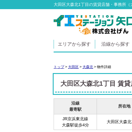
大田区大森北1丁目の賃貸店舗・事務所（大森
エリアから探す
沿線から探す
トップ
>
大田区
>
大森北
>
物件詳細
大田区大森北1丁目 賃
沿線
所在地
最寄駅
JR京浜東北線
大田区大森北
大森駅徒歩4分