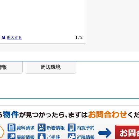
拡大する
1
/ 2
情報
周辺環境