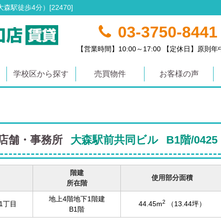
駅徒歩4分）[22470]
03-3750-8441
【営業時間】10:00～17:00 【定休日】原則
学校区から探す
売買物件
お客様の声
貸店舗・事務所
大森駅前共同ビル
B1階/0425
階建
使用部分面積
所在階
地上4階地下1階建
2
1丁目
44.45m
（13.44坪）
B1階