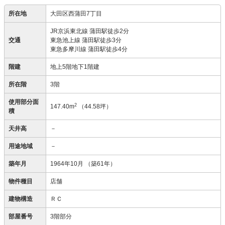
所在地
大田区西蒲田7丁目
JR京浜東北線 蒲田駅徒歩2分
交通
東急池上線 蒲田駅徒歩3分
東急多摩川線 蒲田駅徒歩4分
階建
地上5階地下1階建
所在階
3階
使用部分面
2
147.40m
（44.58坪）
積
天井高
－
用途地域
－
築年月
1964年10月
（築61年）
物件種目
店舗
建物構造
ＲＣ
部屋番号
3階部分