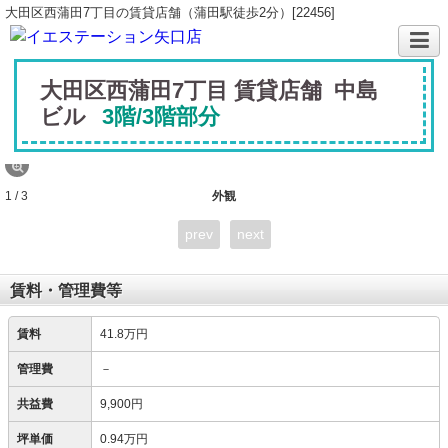
大田区西蒲田7丁目の賃貸店舗（蒲田駅徒歩2分）[22456]
大田区西蒲田7丁目 賃貸店舗 中島
ビル
3階/3階部分
1 / 3
外観
prev
next
賃料・管理費等
賃料
41.8万円
管理費
－
共益費
9,900円
坪単価
0.94万円