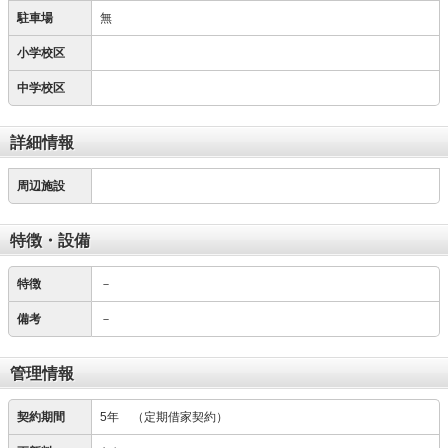
駐車場
無
小学校区
中学校区
詳細情報
周辺施設
特徴・設備
特徴
－
備考
－
管理情報
契約期間
5年
（定期借家契約）