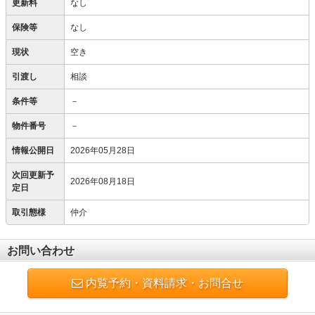
更新料
なし
保険等
なし
現状
空き
引渡し
相談
条件等
－
物件番号
－
情報公開日
2026年05月28日
次回更新予
2026年08月18日
定日
取引態様
仲介
お問い合わせ
内覧予約・資料請求・お問合せ