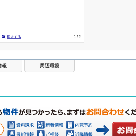
拡大する
1
/ 2
情報
周辺環境