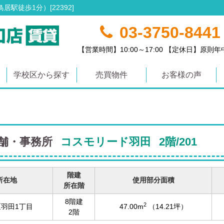
駅徒歩1分）[22392]
03-3750-8441
【営業時間】10:00～17:00 【定休日】原則
学校区から探す
売買物件
お客様の声
店舗・事務所
コスモリード羽田
2階/201
階建
所在地
使用部分面積
所在階
8階建
2
羽田1丁目
47.00m
（14.21坪）
2階