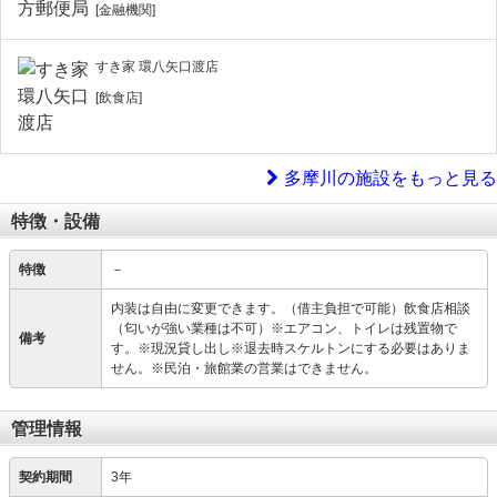
[金融機関]
すき家 環八矢口渡店
[飲食店]
多摩川の施設をもっと見る
特徴・設備
特徴
－
内装は自由に変更できます。（借主負担で可能）飲食店相談
（匂いが強い業種は不可）※エアコン、トイレは残置物で
備考
す。※現況貸し出し※退去時スケルトンにする必要はありま
せん。※民泊・旅館業の営業はできません。
管理情報
契約期間
3年