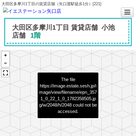
大田区多摩川1丁目の賃貸店舗（矢口渡駅徒歩1分）[221]
大田区多摩川1丁目 賃貸店舗 小池
店舗
1階
The file
https://image.estate.sesh.jp/i
mage/view/filename/epn_357
1_0_22_1_0_1782358505.jp
g/w/2048/h/2048
could not be
accessed.