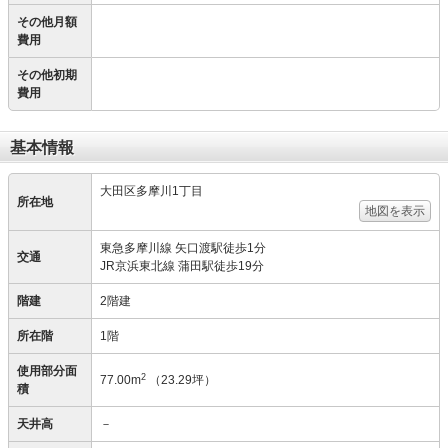
その他月額
費用
その他初期
費用
基本情報
大田区多摩川1丁目
所在地
地図を表示
東急多摩川線 矢口渡駅徒歩1分
交通
JR京浜東北線 蒲田駅徒歩19分
階建
2階建
所在階
1階
使用部分面
2
77.00m
（23.29坪）
積
天井高
－