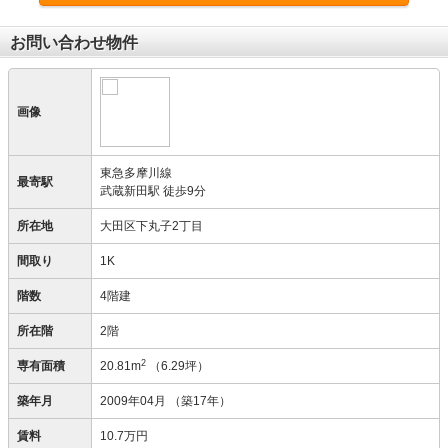
お問い合わせ物件
画像
東急多摩川線
最寄駅
武蔵新田駅 徒歩9分
所在地
大田区下丸子2丁目
間取り
1K
階数
4階建
所在階
2階
2
専有面積
20.81m
（6.29坪）
築年月
2009年04月
（築17年）
賃料
10.7万円