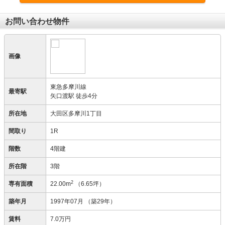
お問い合わせ物件
画像
東急多摩川線
最寄駅
矢口渡駅 徒歩4分
所在地
大田区多摩川1丁目
間取り
1R
階数
4階建
所在階
3階
2
専有面積
22.00m
（6.65坪）
築年月
1997年07月
（築29年）
賃料
7.0万円