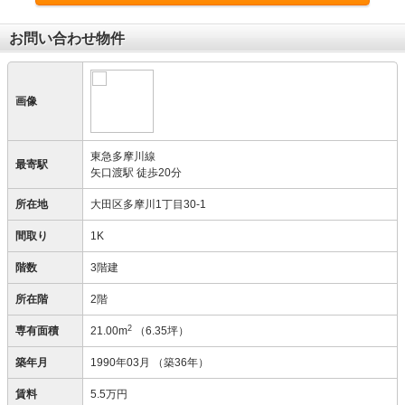
お問い合わせ物件
画像
東急多摩川線
最寄駅
矢口渡駅 徒歩20分
所在地
大田区多摩川1丁目30-1
間取り
1K
階数
3階建
所在階
2階
2
専有面積
21.00m
（6.35坪）
築年月
1990年03月
（築36年）
賃料
5.5万円